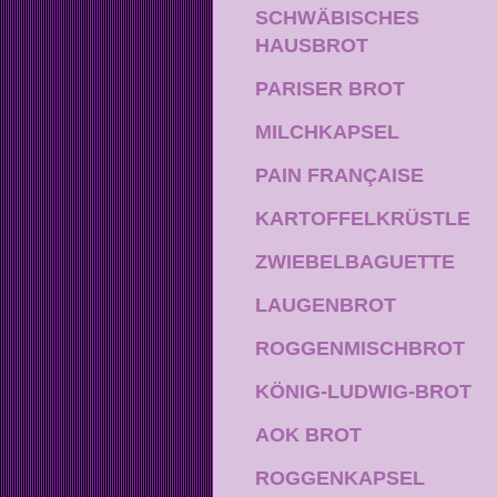
SCHWÄBISCHES
HAUSBROT
PARISER BROT
MILCHKAPSEL
PAIN FRANÇAISE
KARTOFFELKRÜSTLE
ZWIEBELBAGUETTE
LAUGENBROT
ROGGENMISCHBROT
KÖNIG-LUDWIG-BROT
AOK BROT
ROGGENKAPSEL