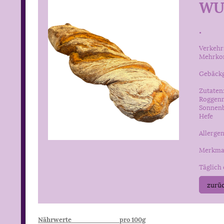
WU
.
Verkehr
Mehrko
Gebäckg
Zutaten
Roggenm
Sonnenb
Hefe
Allerge
Merkmal
Täglich 
zurüc
Nährwerte pro 100g