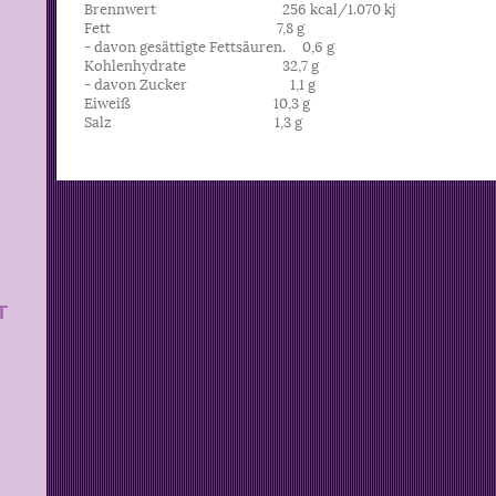
Brennwert 256 kcal/1.070 kj
Fett 7,8 g
- davon gesättigte Fettsäuren. 0,6 g
Kohlenhydrate 32,7 g
- davon Zucker 1,1 g
Eiweiß 10,3 g
Salz 1,3 g
T