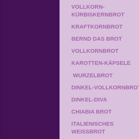
VOLLKORN-
KÜRBISKERNBROT
KRAFTKORNBROT
BERND DAS BROT
VOLLKORNBROT
KAROTTEN-KÄPSELE
WURZELBROT
DINKEL-VOLLKORNBRO
DINKEL-DIVA
CHIABIA BROT
ITALIENISCHES
WEISSBROT