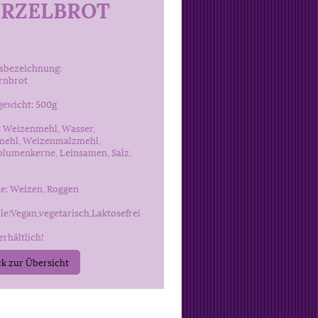
RZELBROT
sbezeichnung:
rnbrot
ewicht: 500g
: Weizenmehl, Wasser,
ehl, Weizenmalzmehl,
lumenkerne, Leinsamen, Salz,
ne: Weizen, Roggen
e:Vegan,vegetarisch,Laktosefrei
erhältlich!
k zur Übersicht