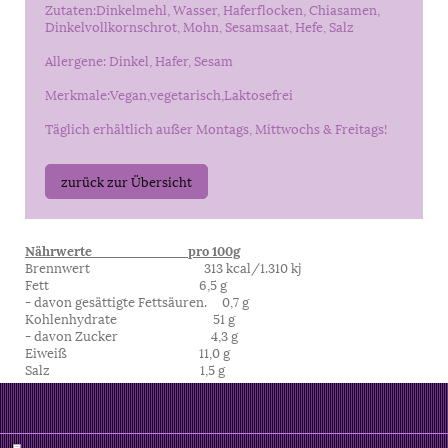
Zutaten:Dinkelmehl, Wasser, Haferflocken, Chiasamen,
Dinkelvollkornschrot, Mohn, Sesamsaat,
Hefe, Salz
Allergene: Dinkel, Hafer, Sesam
Merkmale:Vegan,vegetarisch,Laktosefrei
Täglich erhältlich außer Montags, Mittwochs & Freitags!
zurück zur Übersicht
Nährwerte pro 100g
Brennwert 313 kcal/1.310 kj
Fett 6,5 g
- davon gesättigte Fettsäuren. 0,7 g
Kohlenhydrate 51 g
- davon Zucker 4,3 g
Eiweiß 11,0 g
Salz 1,5 g